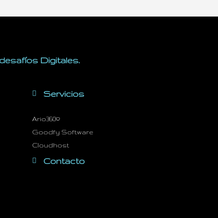
esafíos Digitales.
Servicios
Ario360º
Goodfy Software
Cloudhost
Contacto