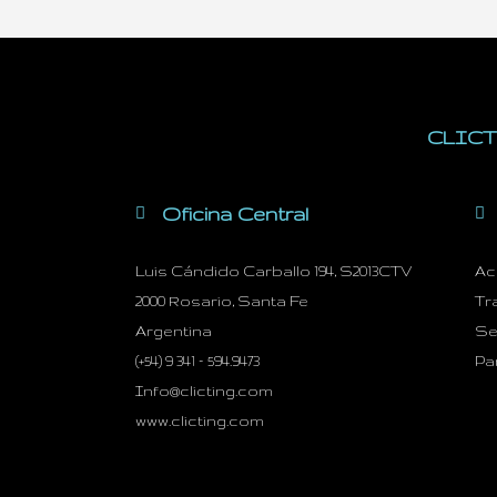
CLICTI
Oficina Central
Luis Cándido Carballo 194, S2013CTV
Ac
2000 Rosario, Santa Fe
Tr
Argentina
Se
(+54) 9 341 – 594.9473
Pa
Info@clicting.com
www.clicting.com